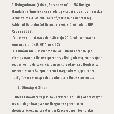
Usługodawca
(także „
Sprzedawca
”) –
MS Design
Magdalena Śmielewska
z siedzibą w Łodzi przy ulicy Henryka
Sienkiewicza 4/3a, 90-113 Łódź, wpisaną do Centralnej
Ewidencji Działalności Gospodarczej, której nadano
NIP
7252228982,
Ustawa –
ustawa z dnia 30 maja 2014 roku o prawach
konsumenta (Dz.U. 2014, poz. 827);
Zamówienie
– oświadczenie woli Klienta stanowiące
ofertę zawarcia Umowy sprzedaży z Usługodawcą, zmierzające
bezpośrednio do zawarcia Umowy sprzedaży na odległość za
pośrednictwem Sklepu Internetowego określające rodzaj i
liczbę Towarów będących przedmiotem Umowy sprzedaży
3. Obowiązki Stron
Klient zobowiązany jest do korzystania z Usług oferowanych
przez Usługodawcę w sposób zgodny z przepisami
obowiązującego na terytorium Rzeczypospolitej Polskiej