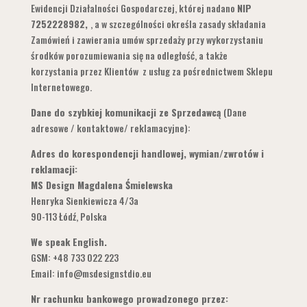
Ewidencji Działalności Gospodarczej, której nadano
NIP
7252228982,
, a w szczególności określa zasady składania
Zamówień i zawierania umów sprzedaży przy wykorzystaniu
środków porozumiewania się na odległość, a także
korzystania przez Klientów z usług za pośrednictwem Sklepu
Internetowego.
Dane do szybkiej komunikacji ze Sprzedawcą
(Dane
adresowe / kontaktowe/ reklamacyjne):
Adres do korespondencji handlowej, wymian/zwrotów i
reklamacji:
MS Design Magdalena Śmielewska
Henryka Sienkiewicza 4/3a
90-113 Łódź, Polska
We speak English.
GSM: +48 733 022 223
Email: info@msdesignstdio.eu
Nr rachunku bankowego prowadzonego przez: