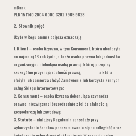
mBank
PLN
15 1140 2004 0000 3202 7965 9628
2.
Słownik pojęć
Użyte w Regulaminie pojęcia oznaczają:
Klient
– osoba fizyczna, w tym Konsument, która ukończyła
co najmniej 18 rok życia, a także osoba prawna lub jednostka
organizacyjna niebędąca osobą prawną, której przepisy
szczególne przyznają zdolność prawną, a która
złożyła lub zamierza złożyć Zamówienie lub korzysta z innych
usług Sklepu Internetowego;
Konsument
– osoba fizyczna dokonująca czynności
prawnej niezwiązanej bezpośrednio z jej działalnością
gospodarczą lub zawodową;
Statute
– niniejszy Regulamin sprzedaży przy
wykorzystaniu środków porozumiewania się na odległość oraz
świadczenia usług drogą elektroniczną. W zakresie usług